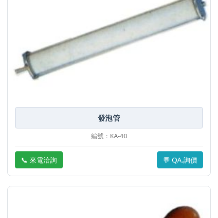
發泡管
編號：KA-40
📞 來電洽詢
💬 QA.詢價