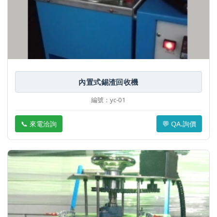
內置式錫渣回收機
編號：yc-01
📞 來電洽詢
💬 QA.詢價