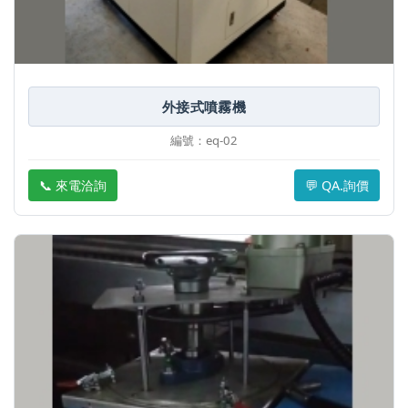
外接式噴霧機
編號：eq-02
📞 來電洽詢
💬 QA.詢價