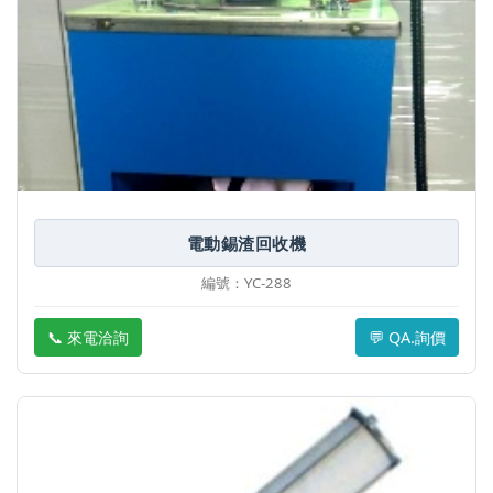
電動錫渣回收機
編號：YC-288
📞 來電洽詢
💬 QA.詢價