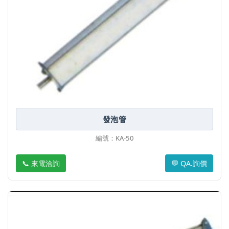
發泡管
編號：KA-50
📞 來電洽詢
💬 QA.詢價