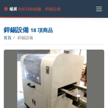
🛠️
楊展
無鉛自動錫爐．焊錫設備
銲錫設備
18 項商品
首頁
銲錫設備