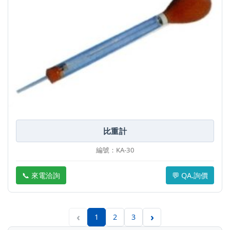
比重計
編號：KA-30
📞 來電洽詢
💬 QA.詢價
‹
›
1
2
3