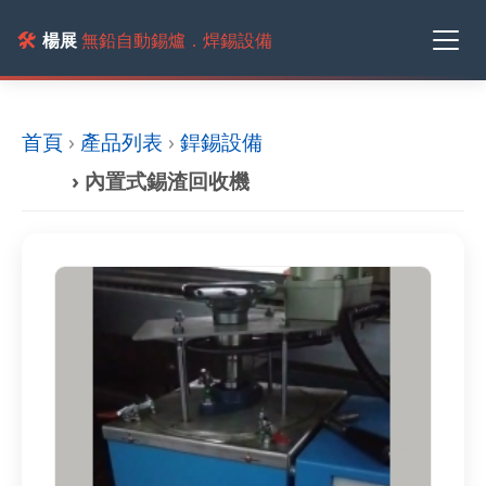
🛠️
楊展
無鉛自動錫爐．焊錫設備
首頁
›
產品列表
›
銲錫設備
› 內置式錫渣回收機