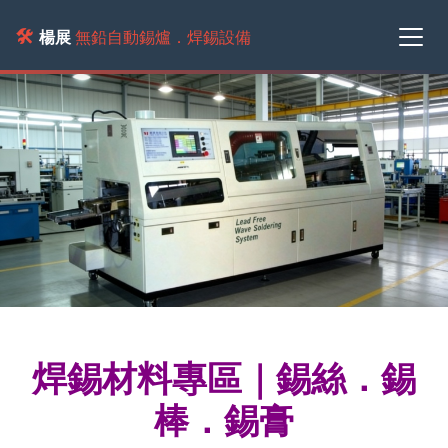
🛠️
楊展
無鉛自動錫爐．焊錫設備
焊錫材料專區｜錫絲．錫
棒．錫膏