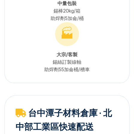
中量包裝
錫棒20kg/箱
助焊劑5加侖/桶
🏭
大宗/客製
錫絲訂製線軸
助焊劑55加侖桶/槽車
台中潭子材料倉庫 · 北
中部工業區快速配送