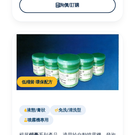
詢價/訂購
低殘留·環保配方
液態/膏狀
免洗/清洗型
噴霧機專用
楊展
錫膏
系列產品，適用於自動噴霧機、發泡