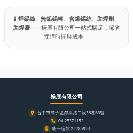
🧪
焊錫絲
、
無鉛錫棒
、
含銀錫絲
、
助焊劑
、
助焊膏
——楊展有限公司一站式購足，節省
採購時間與成本。
楊展有限公司
台中市潭子區潭興路二段36巷69號
04-25371152
統一編號 22785954