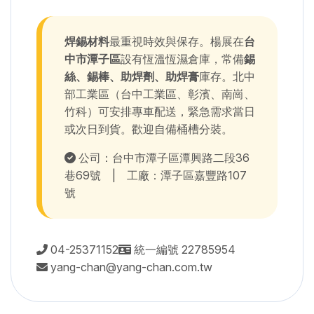
焊錫材料
最重視時效與保存。楊展在
台
中市潭子區
設有恆溫恆濕倉庫，常備
錫
絲、錫棒、助焊劑、助焊膏
庫存。北中
部工業區（台中工業區、彰濱、南崗、
竹科）可安排專車配送，緊急需求當日
或次日到貨。歡迎自備桶槽分裝。
公司：台中市潭子區潭興路二段36
巷69號 | 工廠：潭子區嘉豐路107
號
04-25371152
統一編號 22785954
yang-chan@yang-chan.com.tw