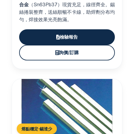
合金
（Sn63Pb37）現貨充足，線徑齊全。錫
絲捲裝整齊，送絲順暢不卡線，助焊劑分布均
勻，焊接效果光亮飽滿。
檢驗報告
詢價/訂購
熔點穩定·錫渣少