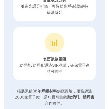
合金成分分析
引進光譜分析儀，可協助客戶確認錫棒/
錫絲成分
📊
表面絕緣電阻
助焊劑/助焊膏通過SIR測試，確保電子產
品可靠性
楊展累積38年
焊錫材料
供應經驗，服務超過
2000家電子廠，是您最可靠的
助焊劑、助焊膏
合作夥伴。