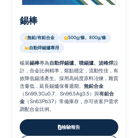
錫棒
無鉛/有鉛合金
500g/條、800g/條
自動焊錫爐專用
楊展
錫棒
專為
自動焊錫爐、噴錫爐、波峰焊
設
計，合金比例精準，熔點穩定，流動性佳，有
效降低錫渣產生。採用高純度原料冶煉，雜質
含量低，延長錫爐保養週期。
無鉛合金
（Sn99.3Cu0.7、Sn96.5Ag3.5）與
有鉛合
金
（Sn63Pb37）常備庫存，亦可依客戶需求
調配合金比例。
檢驗報告