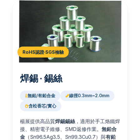
RoHS認證·SGS檢驗
焊錫 · 錫絲
無鉛/有鉛合金
線徑0.3mm~2.0mm
含松香芯/實心
楊展提供高品質
焊錫錫絲
，適用於手工烙鐵焊
接、精密電子維修、SMD返修作業。
無鉛合
金
（Sn96.5Ag3.5、Sn99.3Cu0.7）與
有鉛