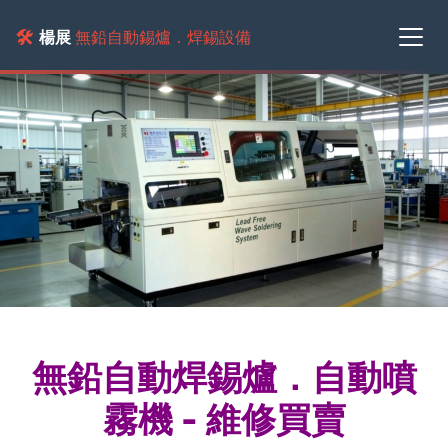
🛠️
楊展
無鉛自動錫爐．焊錫設備
無鉛自動焊錫爐．自動噴
霧機 - 維修買賣