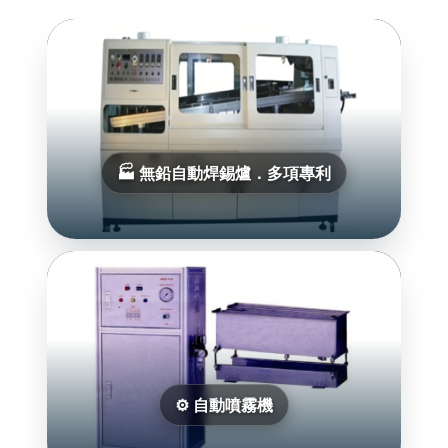
🏭 無鉛自動焊錫爐．多項專利
⚙️ 自動噴霧機