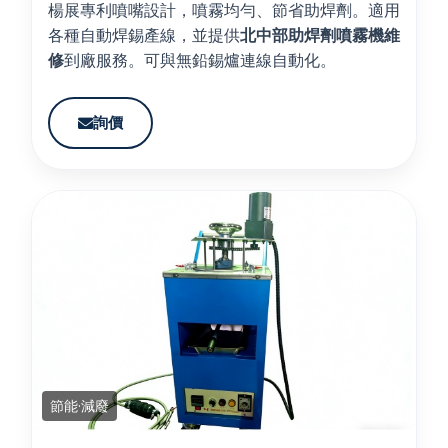
楊展專利噴嘴設計，噴霧均勻、節省助焊劑。適用
各種自動焊錫產線，並提供
北中部助焊劑噴霧機維
修
到廠服務。可與無鉛錫爐連線自動化。
詢價
節能·減廢