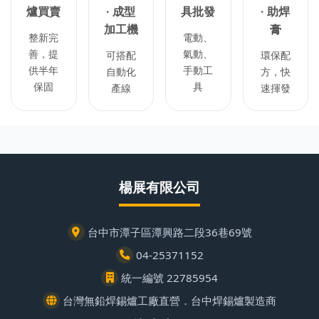
爐買賣
· 成型
具批發
· 助焊
加工機
膏
整新完
電動、
善，提
氣動、
可搭配
環保配
供半年
手動工
自動化
方，快
保固
具
產線
速揮發
楊展有限公司
台中市潭子區潭興路二段36巷69號
04-25371152
統一編號 22785954
台灣無鉛焊錫爐工廠直營．台中焊錫爐製造商