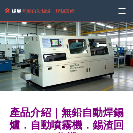
🛠️
楊展
無鉛自動錫爐．焊錫設備
產品介紹｜無鉛自動焊錫
爐．自動噴霧機．錫渣回