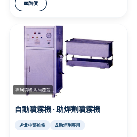
詢價
專利噴嘴·均勻覆蓋
自動噴霧機 · 助焊劑噴霧機
北中部維修
助焊劑專用