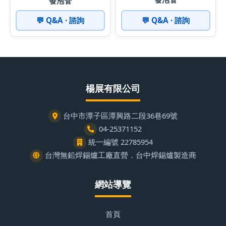
發泡管
💬 Q&A · 諮詢
💬 Q&A · 諮詢
楊展有限公司
台中市潭子區潭興路二段36巷69號
04-25371152
統一編號 22785954
台灣無鉛焊錫爐工廠直營．台中焊錫爐製造商
網站導覽
首頁