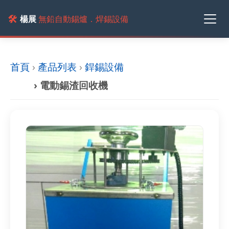
🛠️
楊展
無鉛自動錫爐．焊錫設備
首頁
›
產品列表
›
銲錫設備
› 電動錫渣回收機