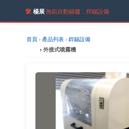
🛠️
楊展
無鉛自動錫爐．焊錫設備
首頁
›
產品列表
›
銲錫設備
› 外接式噴霧機