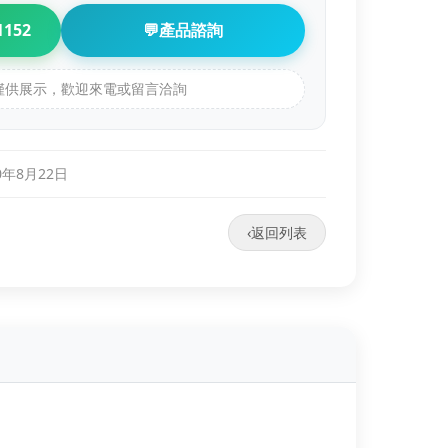
1152
💬
產品諮詢
品僅供展示，歡迎來電或留言洽詢
0年8月22日
‹
返回列表