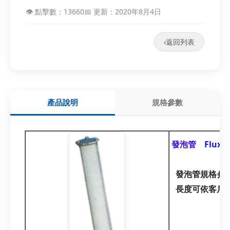
👁️ 點擊數：13660
📅 更新：2020年8月4日
‹
返回列表
產品說明
規格參數
發泡管
Flux 
發泡管規格∮4
長度可依客戶