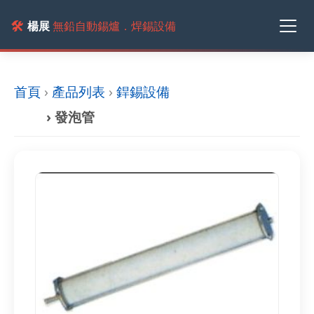
🛠️
楊展
無鉛自動錫爐．焊錫設備
首頁
›
產品列表
›
銲錫設備
› 發泡管