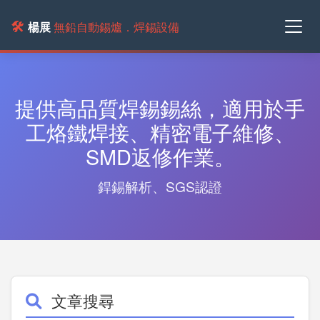
🛠️
楊展
無鉛自動錫爐．焊錫設備
提供高品質焊錫錫絲，適用於手
工烙鐵焊接、精密電子維修、
SMD返修作業。
銲錫解析、SGS認證
文章搜尋