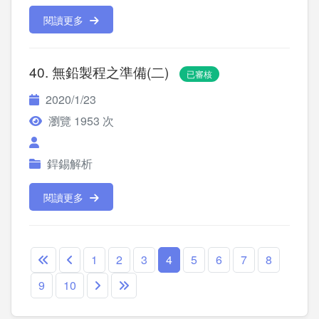
閱讀更多
40. 無鉛製程之準備(二)
已審核
2020/1/23
瀏覽 1953 次
銲錫解析
閱讀更多
1
2
3
4
5
6
7
8
9
10