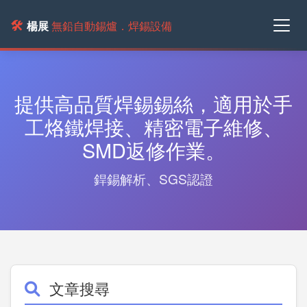
🛠️
楊展
無鉛自動錫爐．焊錫設備
提供高品質焊錫錫絲，適用於手
工烙鐵焊接、精密電子維修、
SMD返修作業。
銲錫解析、SGS認證
文章搜尋