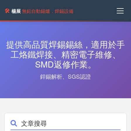
🛠️
楊展
無鉛自動錫爐．焊錫設備
提供高品質焊錫錫絲，適用於手
工烙鐵焊接、精密電子維修、
SMD返修作業。
銲錫解析、SGS認證
文章搜尋