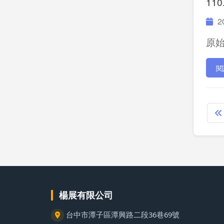
110
20
原始P
閱
楊展有限公司
台中市潭子區潭興路二段36巷69號