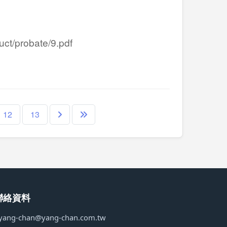
/probate/9.pdf
12
13
聯絡資料
yang-chan@yang-chan.com.tw