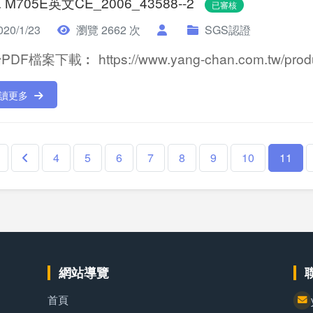
. M705E英文CE_2006_43588--2
已審核
20/1/23
瀏覽 2662 次
SGS認證
DF檔案下載︰ https://www.yang-chan.com.tw/product
讀更多
4
5
6
7
8
9
10
11
網站導覽
首頁