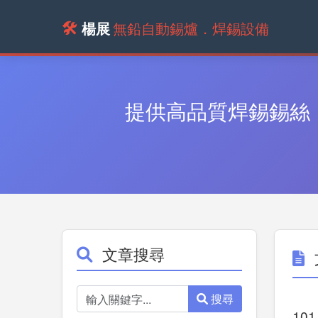
🛠️
楊展
無鉛自動錫爐．焊錫設備
提供高品質焊錫錫絲
文章搜尋
搜尋
101