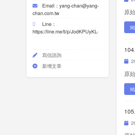
Email：yang-chan@yang-
原始P
chan.com.tw
Line：
閱
https://line.me/ti/p/JodKPUyKL-
104
寫信諮詢
20
新增文章
原始P
閱
105
20