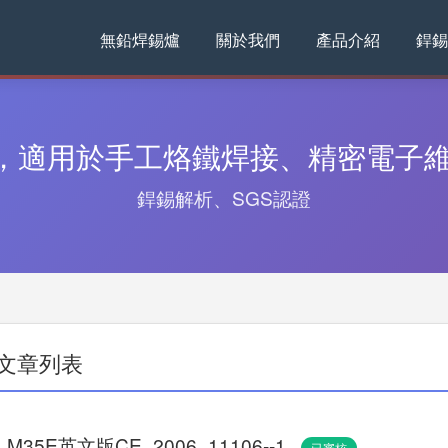
無鉛焊錫爐
關於我們
產品介紹
銲錫
，適用於手工烙鐵焊接、精密電子維
銲錫解析、SGS認證
文章列表
. M35E英文版CE_2006_11106--1
已審核