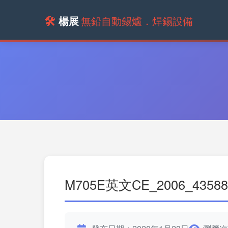
🛠️
楊展
無鉛自動錫爐．焊錫設備
M705E英文CE_2006_43588