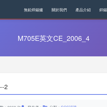
無鉛焊錫爐
關於我們
產品介紹
銲錫
M705E英文CE_2006_4
--2