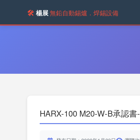
🛠️
楊展
無鉛自動錫爐．焊錫設備
HARX-100 M20-W-B承認書-