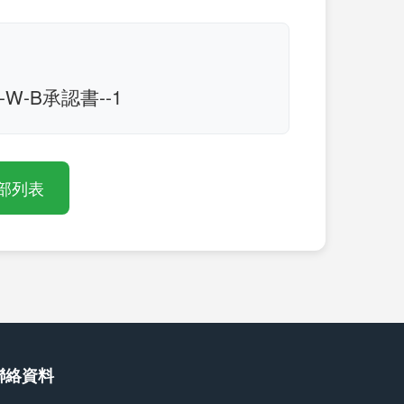
A-W-B承認書--1
部列表
聯絡資料