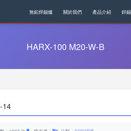
無鉛焊錫爐
關於我們
產品介紹
銲錫
HARX-100 M20-W-B
-14