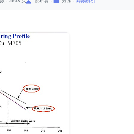
數：2938 次
發布者：
分類：
銲錫解析