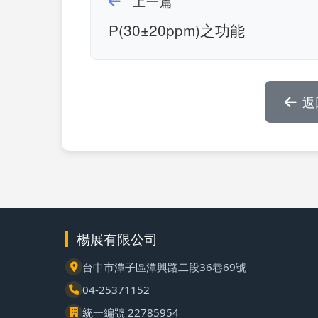
上一篇
P(30±20ppm)之功能
返
楊展有限公司
台中市潭子區潭興路二段36巷69號
04-25371152
統一編號 22785954