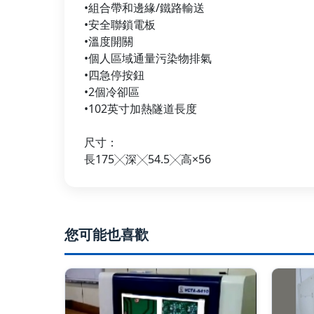
•組合帶和邊緣/鐵路輸送
•安全聯鎖電板
•溫度開關
•個人區域通量污染物排氣
•四急停按鈕
•2個冷卻區
•102英寸加熱隧道長度
尺寸：
長175╳深╳54.5╳高×56
您可能也喜歡