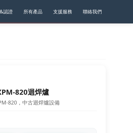
&認證
所有產品
支援服務
聯絡我們
ec-XPM-820迴焊爐
ec-XPM-820，中古迴焊爐設備