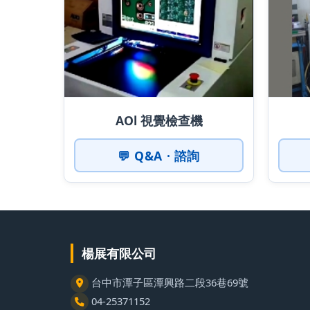
AOl 視覺檢查機
💬 Q&A · 諮詢
楊展有限公司
台中市潭子區潭興路二段36巷69號
04-25371152