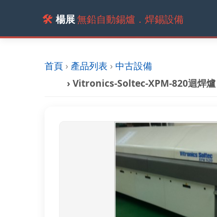
🛠️
楊展
無鉛自動錫爐．焊錫設備
首頁
›
產品列表
›
中古設備
› Vitronics-Soltec-XPM-820迴焊爐