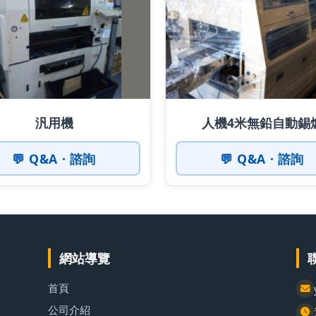
汎用機
人機4米無鉛自動錫
💬 Q&A · 諮詢
💬 Q&A · 諮詢
網站導覽
首頁
公司介紹