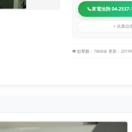
📞
來電洽詢 04-2537-
⚡ 此產
👁️ 點擊數：7868
📅 更新：2019