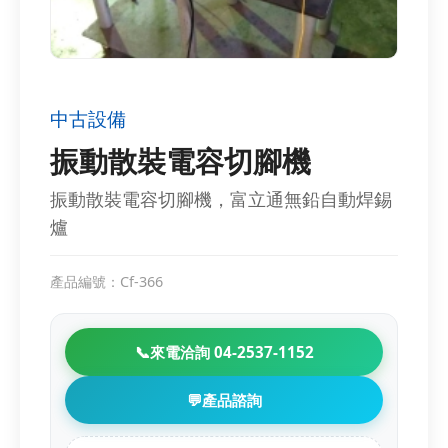
中古設備
振動散裝電容切腳機
振動散裝電容切腳機，富立通無鉛自動焊錫
爐
產品編號：Cf-366
📞
來電洽詢 04-2537-1152
💬
產品諮詢