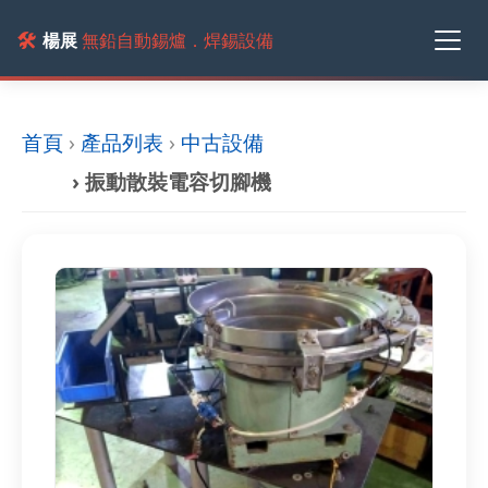
🛠️
楊展
無鉛自動錫爐．焊錫設備
首頁
›
產品列表
›
中古設備
› 振動散裝電容切腳機