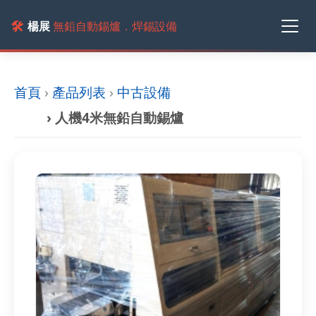
🛠️
楊展
無鉛自動錫爐．焊錫設備
首頁
›
產品列表
›
中古設備
› 人機4米無鉛自動錫爐