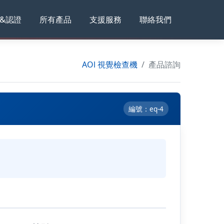
&認證
所有產品
支援服務
聯絡我們
AOl 視覺檢查機
產品諮詢
編號：eq-4