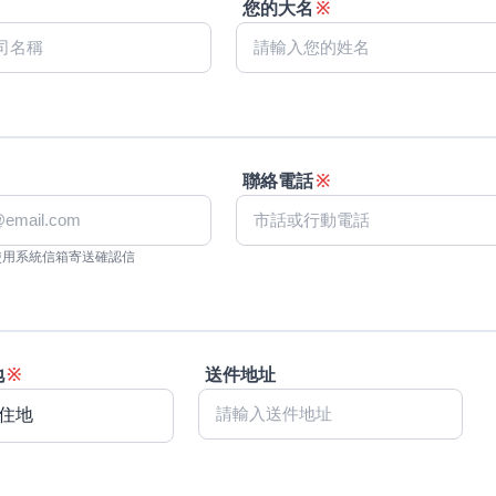
您的大名
※
聯絡電話
※
使用系統信箱寄送確認信
地
※
送件地址