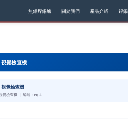
無鉛焊錫爐
關於我們
產品介紹
銲錫
l 視覺檢查機
l 視覺檢查機
 視覺檢查機 | 編號：eq-4