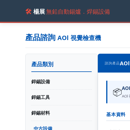
🛠️
楊展
無鉛自動錫爐．焊錫設備
產品諮詢
AOl 視覺檢查機
AO
產品類別
諮詢產品
銲錫設備
AO
📦
AOl
銲錫工具
銲錫材料
基本資料
中古設備