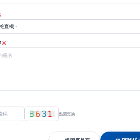
※
容
※
點圖更換