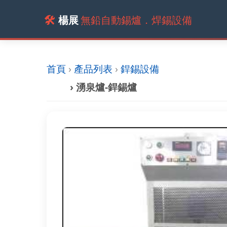
🛠️
楊展
無鉛自動錫爐．焊錫設備
首頁
›
產品列表
›
銲錫設備
› 湧泉爐-銲錫爐