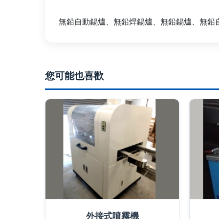
無鉛自動錫爐、無鉛焊錫爐、無鉛錫爐、無鉛
您可能也喜歡
外接式噴霧機