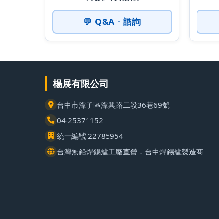
💬 Q&A · 諮詢
楊展有限公司
台中市潭子區潭興路二段36巷69號
04-25371152
統一編號 22785954
台灣無鉛焊錫爐工廠直營．台中焊錫爐製造商