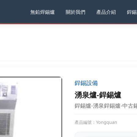
無鉛焊錫爐
關於我們
產品介紹
銲錫
銲錫設備
湧泉爐-銲錫爐
銲錫爐-湧泉銲錫爐-中古
產品編號：Yongquan