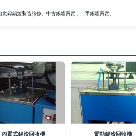
自動銲錫爐製造維修。中古錫爐買賣，二手錫爐買賣。
內置式錫渣回收機
電動錫渣回收機