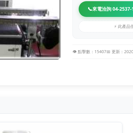
📞
來電洽詢 04-2537-
⚡ 此產
👁️ 點擊數：15407
📅 更新：202