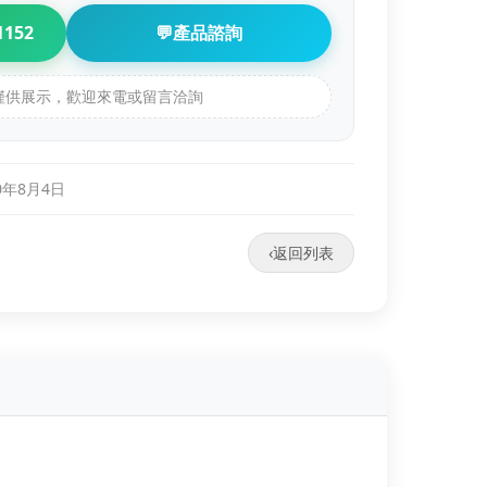
1152
💬
產品諮詢
品僅供展示，歡迎來電或留言洽詢
0年8月4日
‹
返回列表