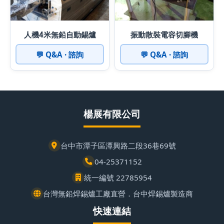
人機4米無鉛自動錫爐
振動散裝電容切腳機
💬 Q&A · 諮詢
💬 Q&A · 諮詢
楊展有限公司
台中市潭子區潭興路二段36巷69號
04-25371152
統一編號 22785954
台灣無鉛焊錫爐工廠直營．台中焊錫爐製造商
快速連結