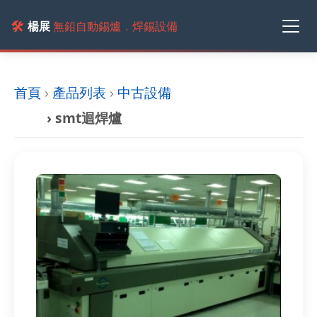
🛠️
楊展
無鉛自動錫爐．焊錫設備
首頁
›
產品列表
›
中古設備
› smt迴焊爐