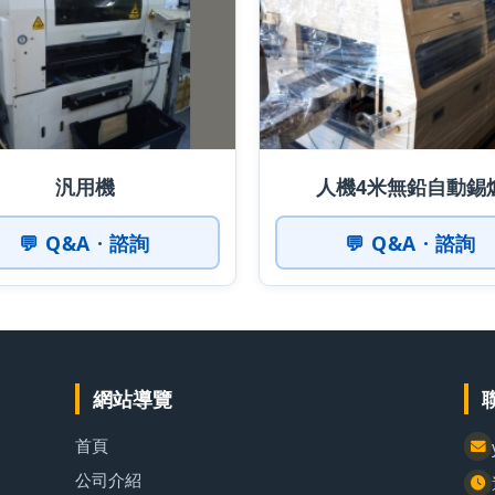
汎用機
人機4米無鉛自動錫
💬 Q&A · 諮詢
💬 Q&A · 諮詢
網站導覽
首頁
公司介紹