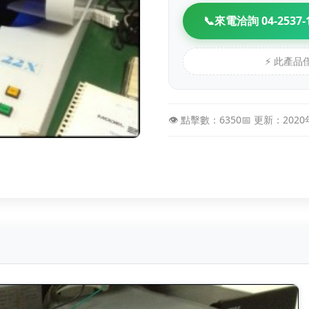
📞
來電洽詢 04-2537-
⚡ 此產
👁️ 點擊數：6350
📅 更新：202