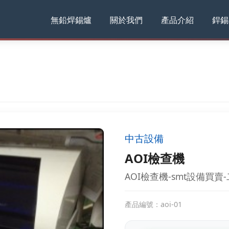
無鉛焊錫爐
關於我們
產品介紹
銲錫
中古設備
AOI檢查機
AOI檢查機-smt設備買
產品編號：aoi-01