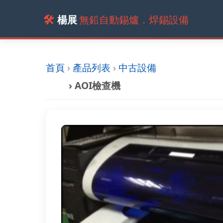
🛠️
楊展
無鉛自動錫爐．焊錫設備
首頁
›
產品列表
›
中古設備
› AOI檢查機