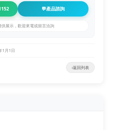
1152
💬
產品諮詢
品僅供展示，歡迎來電或留言洽詢
0年1月1日
‹
返回列表