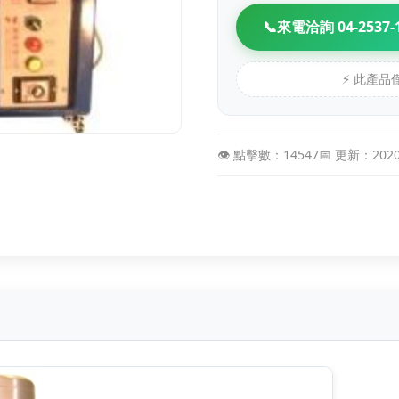
📞
來電洽詢 04-2537-
⚡ 此產
👁️ 點擊數：14547
📅 更新：202