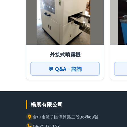
外接式噴霧機
💬 Q&A · 諮詢
楊展有限公司
台中市潭子區潭興路二段36巷69號
04-25371152