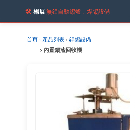
🛠️
楊展
無鉛自動錫爐．焊錫設備
首頁
›
產品列表
›
銲錫設備
› 內置錫渣回收機