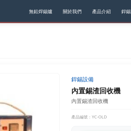
無鉛焊錫爐
關於我們
產品介紹
銲錫
銲錫設備
內置錫渣回收機
內置錫渣回收機
產品編號：YC-OLD