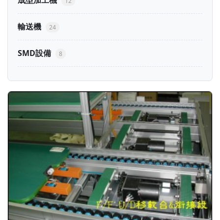
成型加工機
12
輸送機
24
SMD設備
8