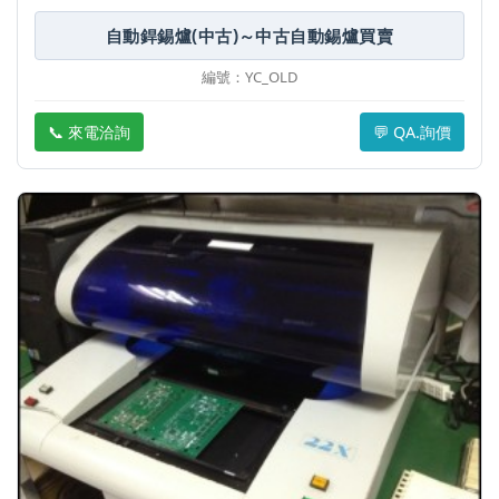
自動銲錫爐(中古)～中古自動錫爐買賣
編號：YC_OLD
📞 來電洽詢
💬 QA.詢價