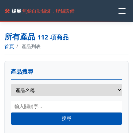
🛠️
楊展
無鉛自動錫爐．焊錫設備
所有產品
112 項商品
首頁
產品列表
產品搜尋
搜尋