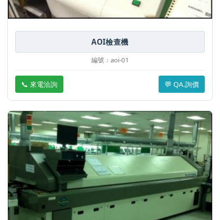
AOI檢查機
編號：aoi-01
📞 來電洽詢
💬 QA.詢價