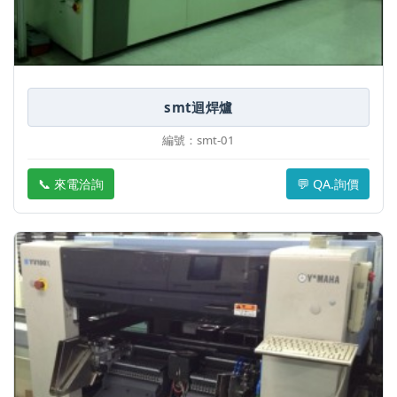
smt迴焊爐
編號：smt-01
📞 來電洽詢
💬 QA.詢價