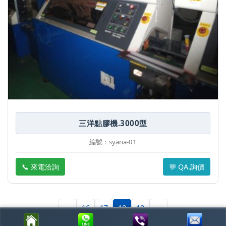
三洋點膠機.3000型
編號：syana-01
📞 來電洽詢
💬 QA.詢價
‹
›
16
17
18
19