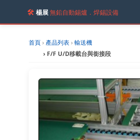
🛠️
楊展
無鉛自動錫爐．焊錫設備
首頁
›
產品列表
›
輸送機
› F/F U/D移載台與銜接段