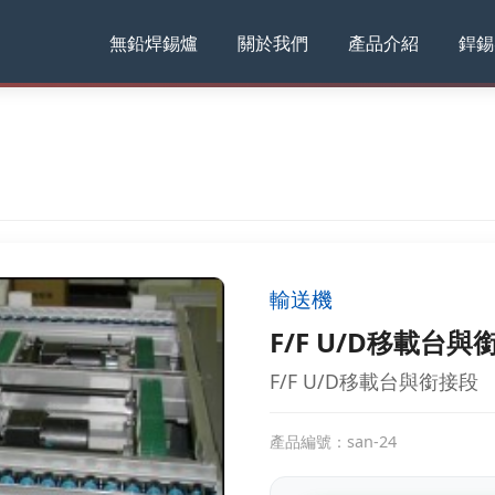
無鉛焊錫爐
關於我們
產品介紹
銲錫
輸送機
F/F U/D移載台與
F/F U/D移載台與銜接段
產品編號：san-24