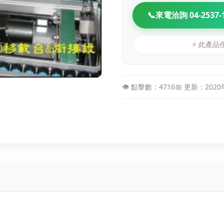
📞
來電洽詢 04-2537-
⚡ 此產
👁️ 點擊數：4716
📅 更新：202