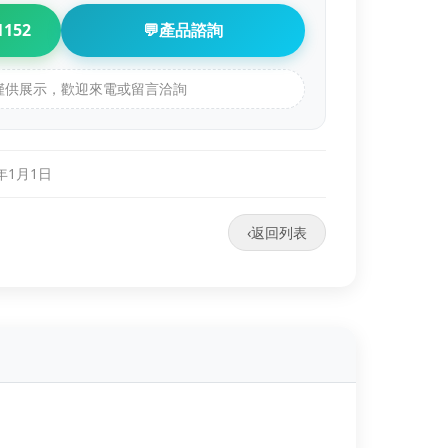
1152
💬
產品諮詢
品僅供展示，歡迎來電或留言洽詢
0年1月1日
‹
返回列表