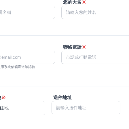
您的大名
※
聯絡電話
※
使用系統信箱寄送確認信
地
※
送件地址