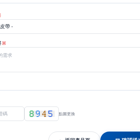
※
容
※
點圖更換