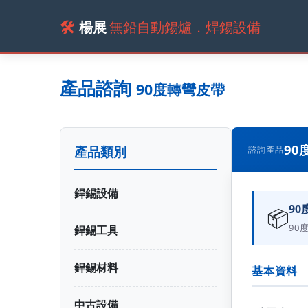
🛠️
楊展
無鉛自動錫爐．焊錫設備
產品諮詢
90度轉彎皮帶
90
產品類別
諮詢產品
銲錫設備
90
📦
90
銲錫工具
銲錫材料
基本資料
中古設備