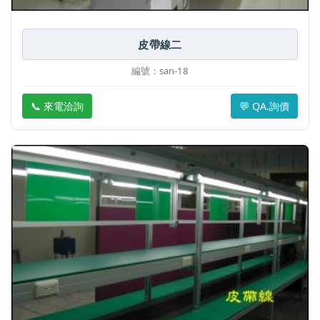
皮帶線二
編號：san-18
📞 來電洽詢
💬 QA.詢價