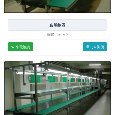
皮帶線四
編號：san-20
📞 來電洽詢
💬 QA.詢價