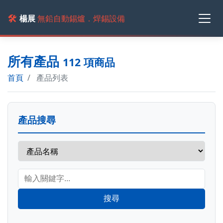
🛠️
楊展
無鉛自動錫爐．焊錫設備
所有產品
112 項商品
首頁
產品列表
產品搜尋
搜尋