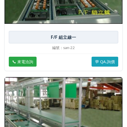
F/F 組立線一
編號：san-22
📞 來電洽詢
💬 QA.詢價