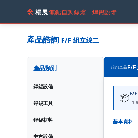
🛠️
楊展
無鉛自動錫爐．焊錫設備
產品諮詢
F/F 組立線二
F/
產品類別
諮詢產品
銲錫設備
F/
📦
F/F
銲錫工具
銲錫材料
基本資料
中古設備