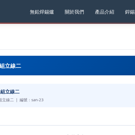
無鉛焊錫爐
關於我們
產品介紹
銲錫
F 組立線二
F 組立線二
 組立線二 | 編號：san-23