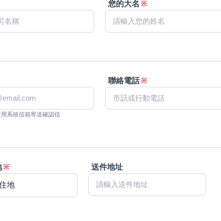
您的大名
※
聯絡電話
※
使用系統信箱寄送確認信
地
※
送件地址