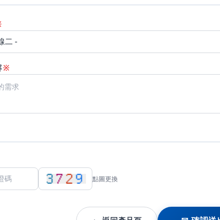
※
容
※
點圖更換