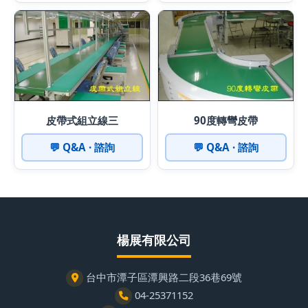
皮帶式組立線三
90度轉彎皮帶
💬 Q&A · 諮詢
💬 Q&A · 諮詢
楊展有限公司
台中市潭子區潭興路二段36巷69號
04-25371152