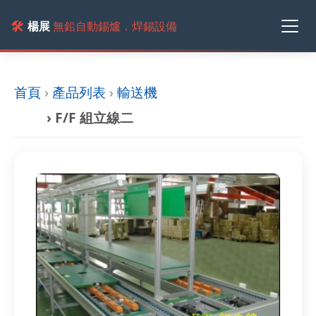
🛠️
楊展
無鉛自動錫爐．焊錫設備
首頁
›
產品列表
›
輸送機
› F/F 組立線二