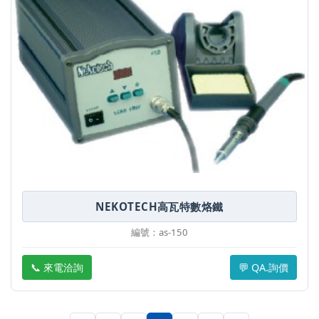
NEKOTECH高瓦特數烙鐵
編號：as-150
📞 來電洽詢
💬 QA.詢價