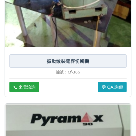
振動散裝電容切腳機
編號：Cf-366
📞 來電洽詢
💬 QA.詢價