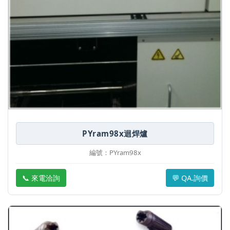
PYram98x迴焊爐
編號：PYram98x
📞 來電洽詢
💬 QA.詢價