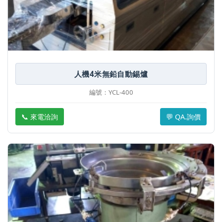
人機4米無鉛自動錫爐
編號：YCL-400
📞 來電洽詢
💬 QA.詢價