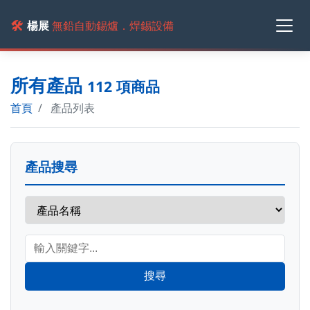
🛠️
楊展
無鉛自動錫爐．焊錫設備
所有產品
112 項商品
首頁
產品列表
產品搜尋
搜尋