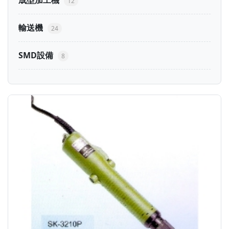
成型加工機
12
輸送機
24
SMD設備
8