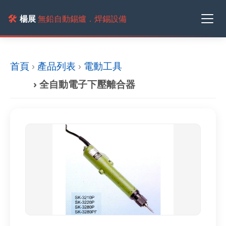
🛠️
楊展
無鉛自動錫爐．焊錫設備
首頁
›
產品列表
›
電動工具
› 全自動電子下壓離合器