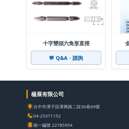
十字雙頭六角形直徑
💬 Q&A · 諮詢
楊展有限公司
台中市潭子區潭興路二段36巷69號
04-25371152
統一編號 22785954