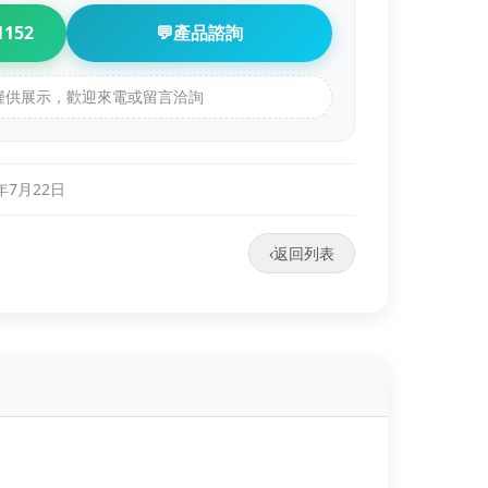
1152
💬
產品諮詢
品僅供展示，歡迎來電或留言洽詢
0年7月22日
‹
返回列表