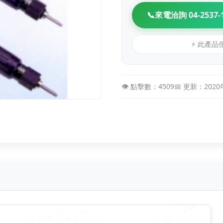
📞
來電洽詢 04-2537-
⚡ 此產
👁️ 點擊數：4509
📅 更新：202