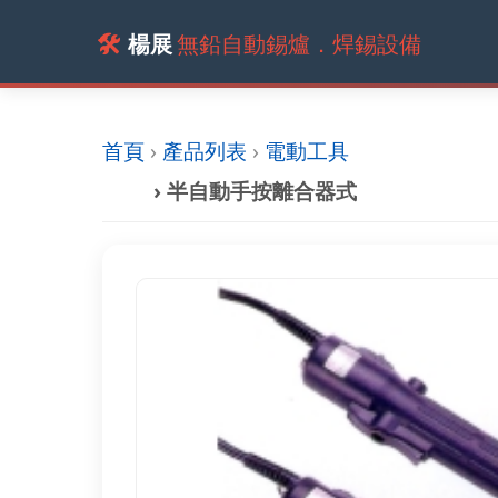
🛠️
楊展
無鉛自動錫爐．焊錫設備
首頁
›
產品列表
›
電動工具
› 半自動手按離合器式