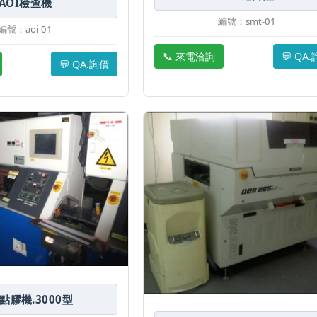
AOI檢查機
編號：smt-01
編號：aoi-01
📞 來電洽詢
💬 QA
💬 QA.詢價
點膠機.3000型