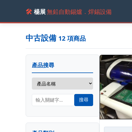
🛠️
楊展
無鉛自動錫爐．焊錫設備
中古設備
12 項商品
產品搜尋
搜尋