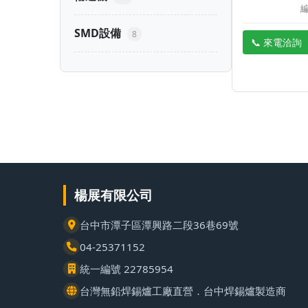
編
SMD設備
8
📞 來電洽詢
楊展有限公司
台中市潭子區潭興路二段36巷69號
04-25371152
統一編號 22785954
台灣無鉛焊錫爐工廠直營．台中焊錫爐製造商