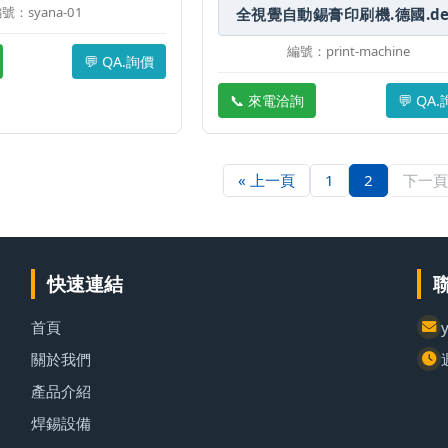
號：syana-01
全視覺自動錫膏印刷機.德國.de
編號：print-machine
💬 QA.詢價
📞 來電洽詢
💬 QA
« 上一頁
1
2
下一頁
快速連結
首頁
關於我們
產品介紹
焊錫設備