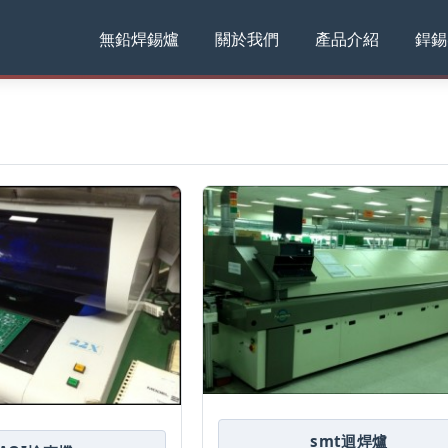
無鉛焊錫爐
關於我們
產品介紹
銲錫
smt迴焊爐