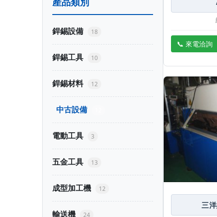
產品類別
銲錫設備
18
📞 來電洽詢
銲錫工具
10
銲錫材料
12
中古設備
12
電動工具
3
五金工具
13
成型加工機
12
三洋
輸送機
24