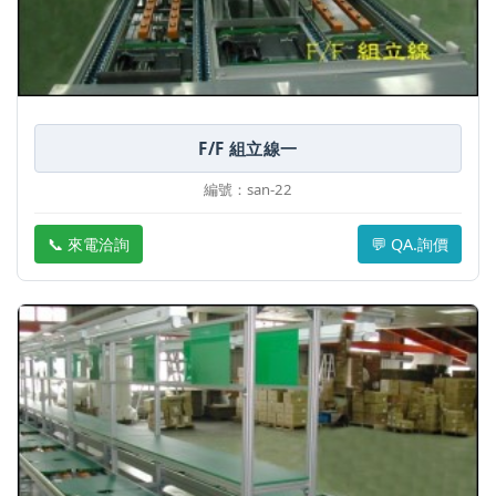
F/F 組立線一
編號：san-22
📞 來電洽詢
💬 QA.詢價