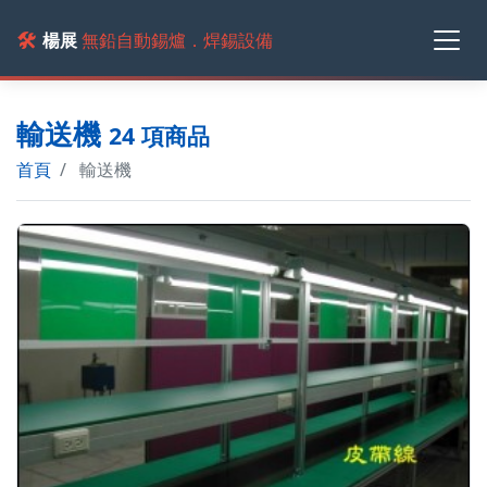
🛠️
楊展
無鉛自動錫爐．焊錫設備
輸送機
24 項商品
首頁
輸送機