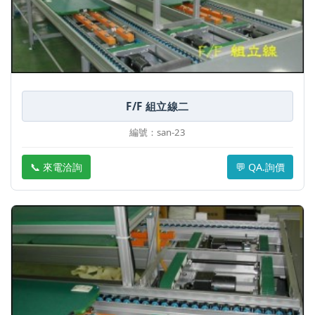
F/F 組立線二
編號：san-23
📞 來電洽詢
💬 QA.詢價