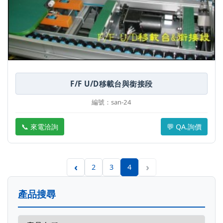
F/F U/D移載台與銜接段
編號：san-24
📞 來電洽詢
💬 QA.詢價
‹
›
2
3
4
產品搜尋