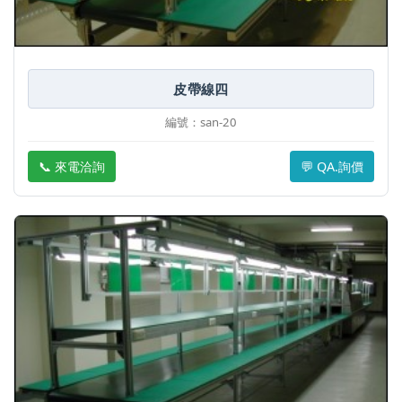
皮帶線四
編號：san-20
📞 來電洽詢
💬 QA.詢價