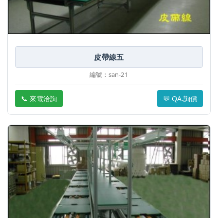
皮帶線五
編號：san-21
📞 來電洽詢
💬 QA.詢價