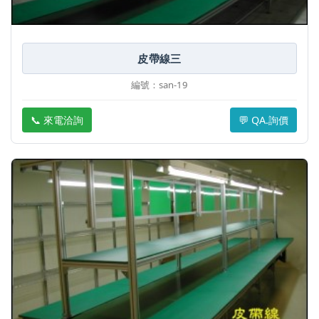
皮帶線三
編號：san-19
📞 來電洽詢
💬 QA.詢價