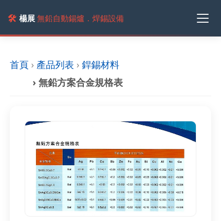
🛠️
楊展
無鉛自動錫爐．焊錫設備
首頁
›
產品列表
›
銲錫材料
› 無鉛方案合金規格表