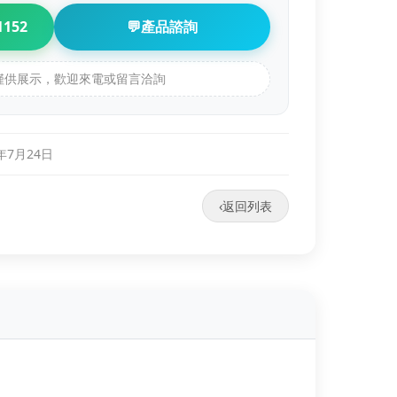
1152
💬
產品諮詢
品僅供展示，歡迎來電或留言洽詢
0年7月24日
‹
返回列表