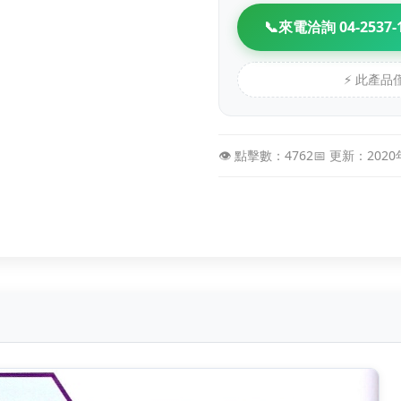
📞
來電洽詢 04-2537-
⚡ 此產
👁️ 點擊數：4762
📅 更新：202