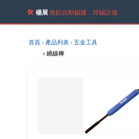
🛠️
楊展
無鉛自動錫爐．焊錫設備
首頁
›
產品列表
›
五金工具
› 繞線棒