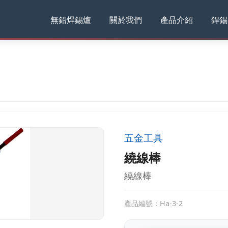
無鉛焊錫爐
關於我們
產品介紹
銲錫
五金工具
繞線棒
繞線棒
產品編號：Ha-3-2