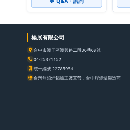
💬 Q&A · 諮詢
楊展有限公司
台中市潭子區潭興路二段36巷69號
04-25371152
統一編號 22785954
台灣無鉛焊錫爐工廠直營．台中焊錫爐製造商