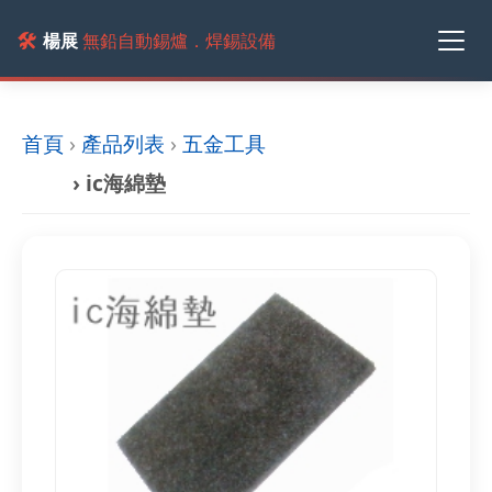
🛠️
楊展
無鉛自動錫爐．焊錫設備
首頁
›
產品列表
›
五金工具
› ic海綿墊