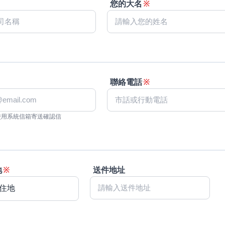
您的大名
※
聯絡電話
※
使用系統信箱寄送確認信
地
※
送件地址