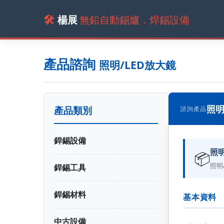
🛠️
楊展
無鉛自動錫爐．焊錫設備
產品諮詢
照明/LED放大鏡
照明
產品類別
諮詢產品
銲錫設備
照明
📦
照明
銲錫工具
銲錫材料
基本資料
中古設備