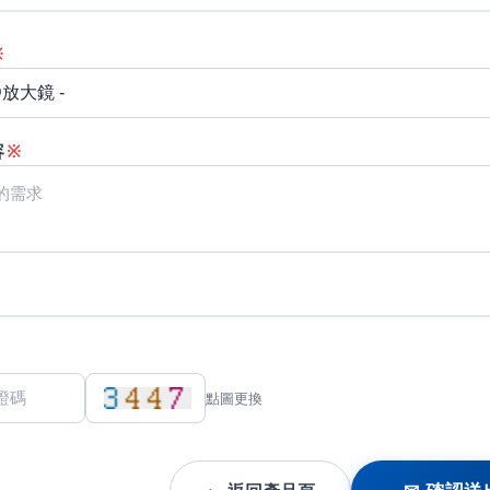
※
容
※
點圖更換