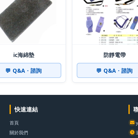
ic海綿墊
防靜電帶
💬 Q&A · 諮詢
💬 Q&A · 諮詢
快速連結
首頁
關於我們