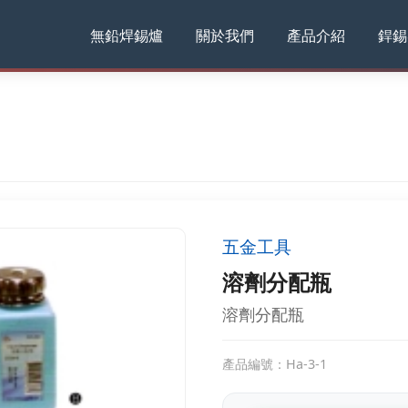
無鉛焊錫爐
關於我們
產品介紹
銲錫
五金工具
溶劑分配瓶
溶劑分配瓶
產品編號：Ha-3-1