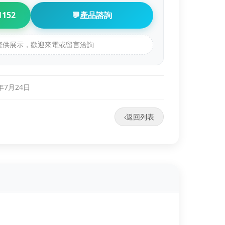
1152
💬
產品諮詢
品僅供展示，歡迎來電或留言洽詢
0年7月24日
‹
返回列表