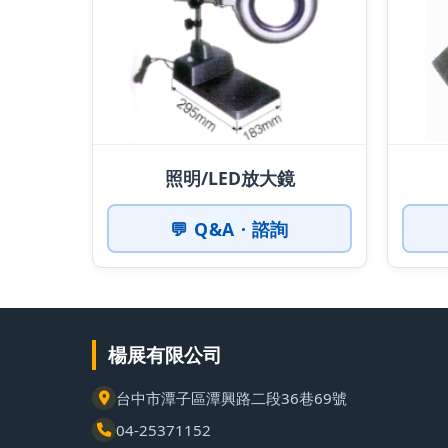
照明/LED放大鏡
💬 Q&A · 諮詢
楊展有限公司
台中市潭子區潭興路二段36巷69號
04-25371152