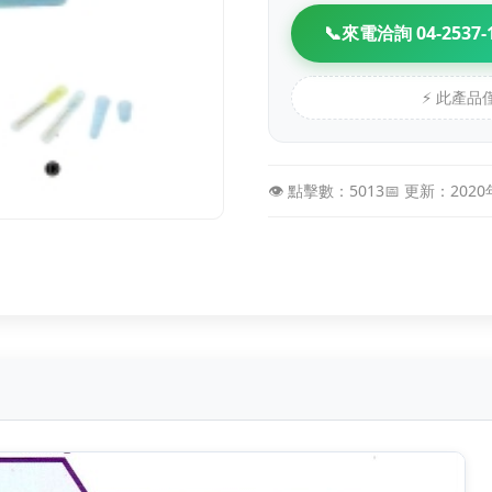
📞
來電洽詢 04-2537-
⚡ 此產
👁️ 點擊數：5013
📅 更新：202