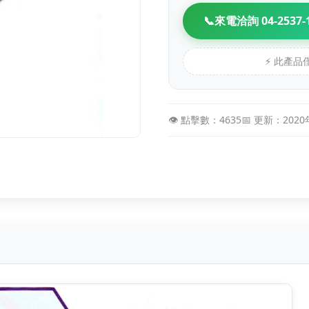
📞
來電洽詢 04-2537-
⚡ 此產
👁️ 點擊數：4635
📅 更新：202