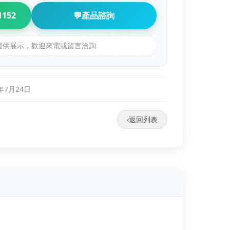
1152
💬
產品諮詢
品僅供展示，歡迎來電或留言洽詢
0年7月24日
‹
返回列表