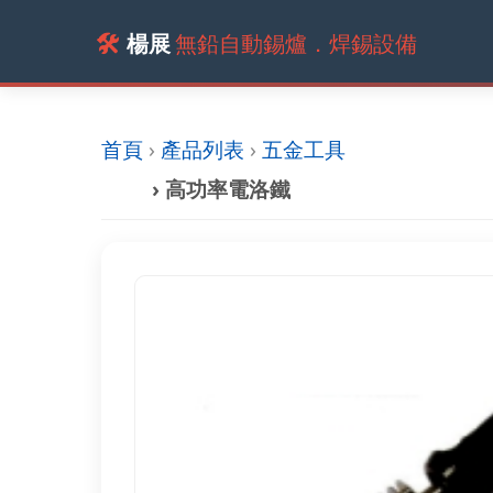
🛠️
楊展
無鉛自動錫爐．焊錫設備
首頁
›
產品列表
›
五金工具
› 高功率電洛鐵