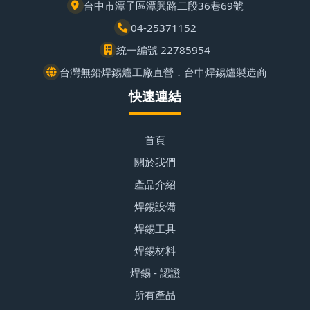
台中市潭子區潭興路二段36巷69號
04-25371152
統一編號 22785954
台灣無鉛焊錫爐工廠直營．台中焊錫爐製造商
快速連結
首頁
關於我們
產品介紹
焊錫設備
焊錫工具
焊錫材料
焊錫 - 認證
所有產品