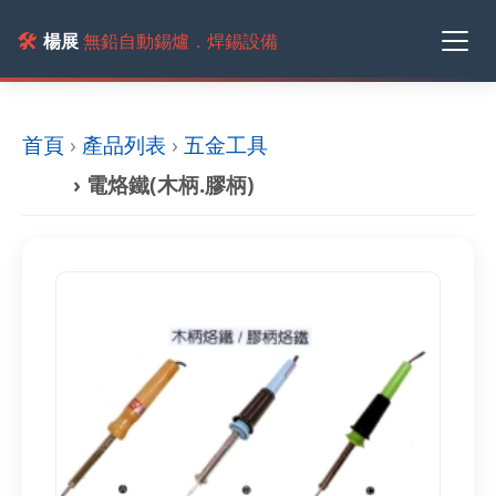
🛠️
楊展
無鉛自動錫爐．焊錫設備
首頁
›
產品列表
›
五金工具
› 電烙鐵(木柄.膠柄)