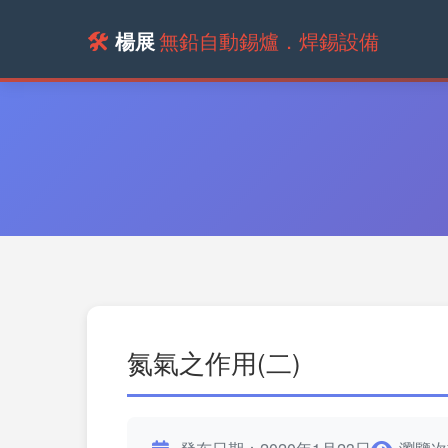
🛠️
楊展
無鉛自動錫爐．焊錫設備
氮氣之作用(二)