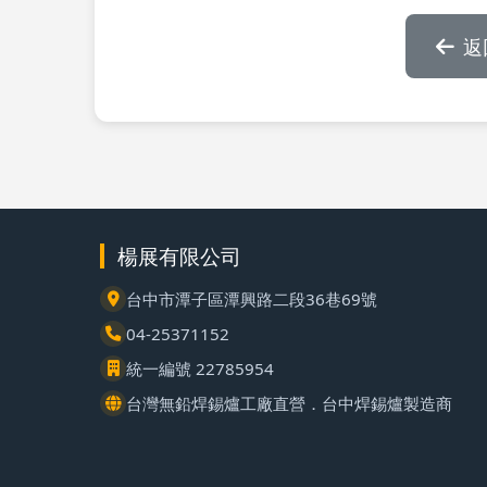
返
楊展有限公司
台中市潭子區潭興路二段36巷69號
04-25371152
統一編號 22785954
台灣無鉛焊錫爐工廠直營．台中焊錫爐製造商