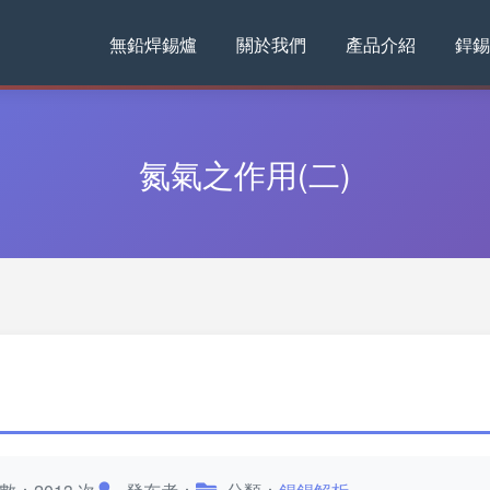
無鉛焊錫爐
關於我們
產品介紹
銲錫
氮氣之作用(二)