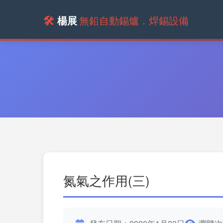
🛠️
楊展
無鉛自動錫爐．焊錫設備
氮氣之作用(三)