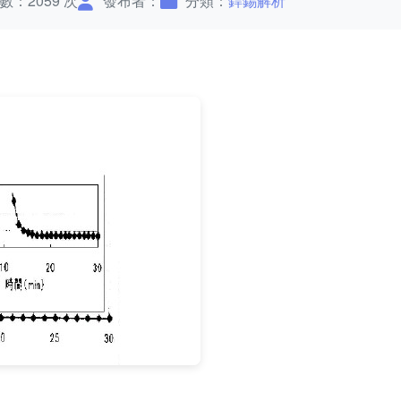
數：2059 次
發布者：
分類：
銲錫解析