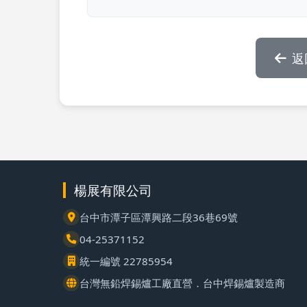
返
楊展有限公司
台中市潭子區潭興路二段36巷69號
04-25371152
統一編號 22785954
台灣無鉛焊錫爐工廠直營．台中焊錫爐製造商