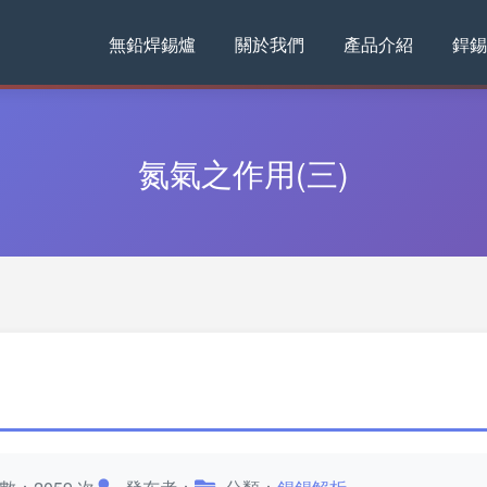
無鉛焊錫爐
關於我們
產品介紹
銲錫
氮氣之作用(三)