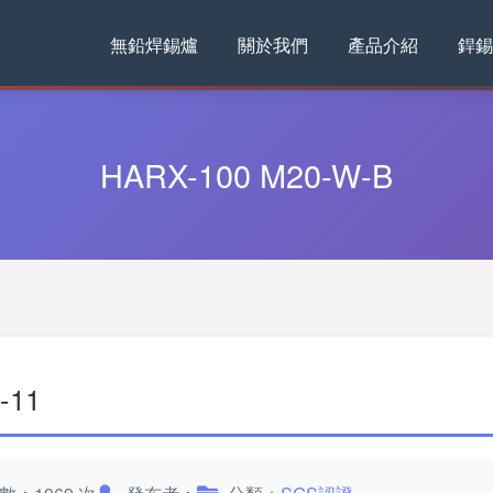
無鉛焊錫爐
關於我們
產品介紹
銲錫
HARX-100 M20-W-B
-11