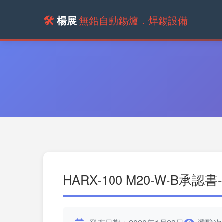
🛠️
楊展
無鉛自動錫爐．焊錫設備
HARX-100 M20-W-B承認書-