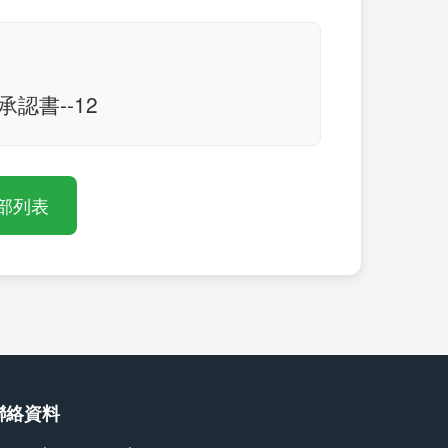
B承認書--12
部列表
聯絡資料