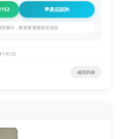
1152
💬
產品諮詢
品僅供展示，歡迎來電或留言洽詢
0年1月1日
‹
返回列表