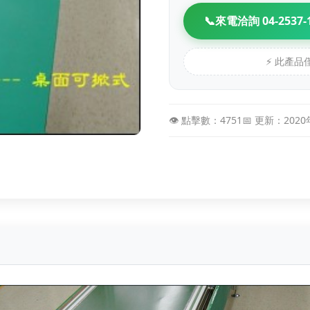
📞
來電洽詢 04-2537-
⚡ 此產
👁️ 點擊數：4751
📅 更新：202