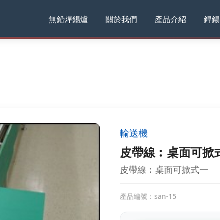
無鉛焊錫爐
關於我們
產品介紹
銲錫
輸送機
皮帶線︰桌面可掀
皮帶線︰桌面可掀式一
產品編號：san-15