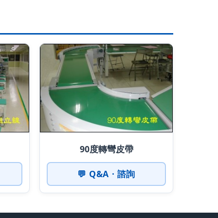
90度轉彎皮帶
💬 Q&A · 諮詢