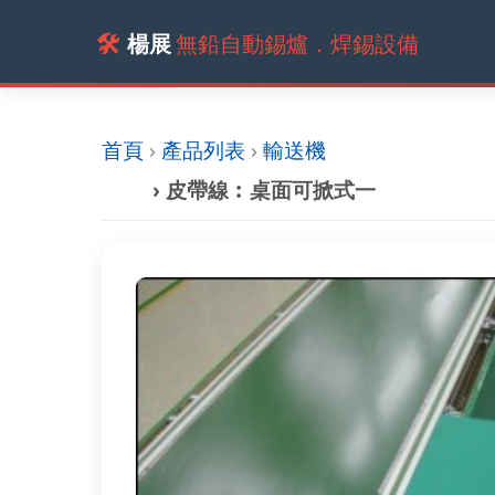
🛠️
楊展
無鉛自動錫爐．焊錫設備
首頁
›
產品列表
›
輸送機
› 皮帶線︰桌面可掀式一