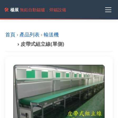
🛠️
楊展
無鉛自動錫爐．焊錫設備
首頁
›
產品列表
›
輸送機
› 皮帶式組立線(單側)