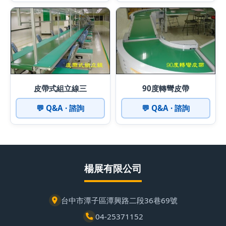
皮帶式組立線三
90度轉彎皮帶
💬 Q&A · 諮詢
💬 Q&A · 諮詢
楊展有限公司
台中市潭子區潭興路二段36巷69號
04-25371152