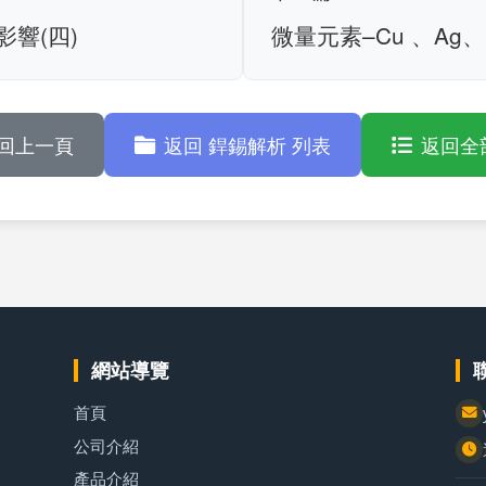
影響(四)
微量元素–Cu 、Ag、B
回上一頁
返回 銲錫解析 列表
返回全
網站導覽
首頁
公司介紹
產品介紹