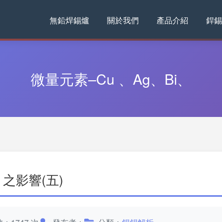
無鉛焊錫爐
關於我們
產品介紹
銲錫
微量元素–Cu 、Ag、Bi、
i 之影響(五)