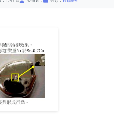
：1747 次
發布者：
分類：
銲錫解析