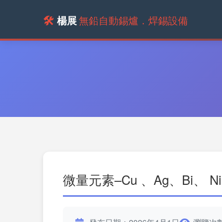
🛠️
楊展
無鉛自動錫爐．焊錫設備
微量元素–Cu 、Ag、Bi、 N