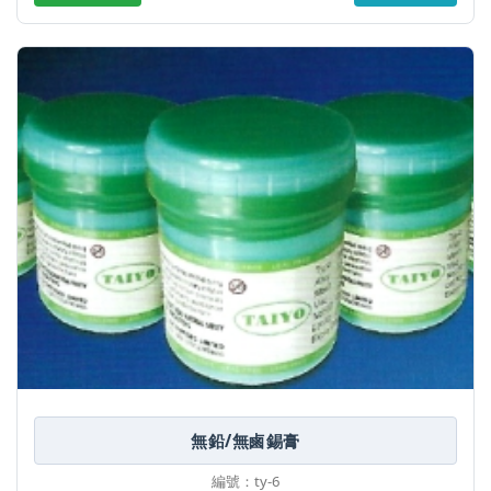
無鉛/無鹵錫膏
編號：ty-6