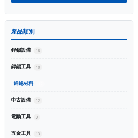
產品類別
銲錫設備
18
銲錫工具
10
銲錫材料
12
中古設備
12
電動工具
3
五金工具
13