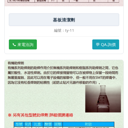
基板清潔劑
編號：ty-11
📞 來電洽詢
💬 QA.詢價