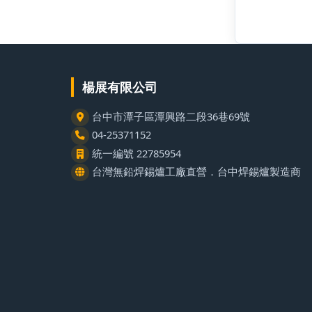
楊展有限公司
台中市潭子區潭興路二段36巷69號
04-25371152
統一編號 22785954
台灣無鉛焊錫爐工廠直營．台中焊錫爐製造商