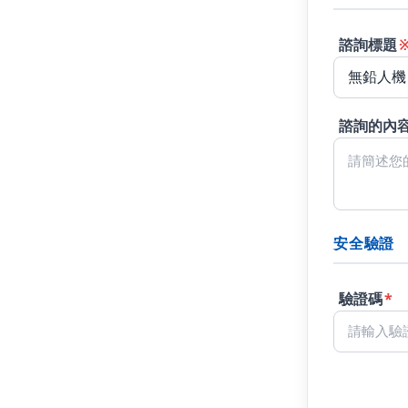
諮詢標題
諮詢的內
安全驗證
驗證碼
*