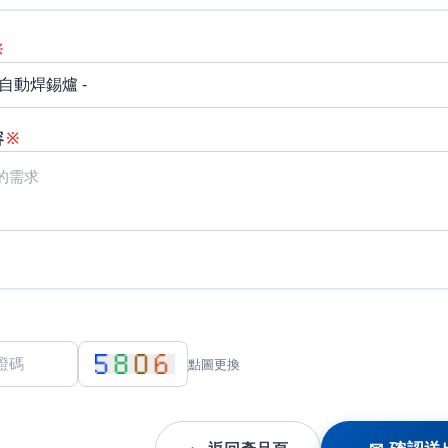
※
容
※
點圖更換