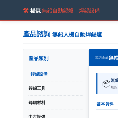
🛠️
楊展
無鉛自動錫爐．焊錫設備
產品諮詢
無鉛人機自動焊錫爐
無
產品類別
諮詢產品
銲錫設備
無
📦
無鉛
銲錫工具
銲錫材料
基本資料
中古設備