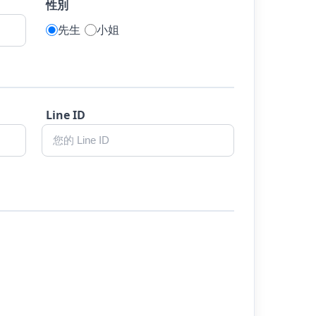
性別
先生
小姐
Line ID