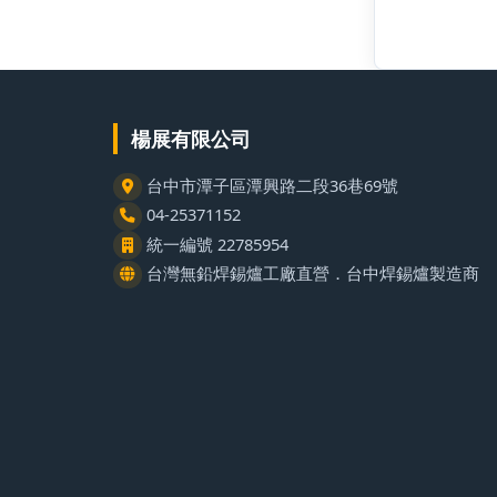
楊展有限公司
台中市潭子區潭興路二段36巷69號
04-25371152
統一編號 22785954
台灣無鉛焊錫爐工廠直營．台中焊錫爐製造商